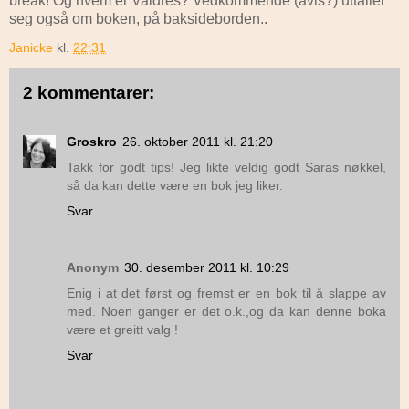
break! Og hvem er Valdres? Vedkommende (avis?) uttaller
seg også om boken, på baksideborden..
Janicke
kl.
22:31
2 kommentarer:
Groskro
26. oktober 2011 kl. 21:20
Takk for godt tips! Jeg likte veldig godt Saras nøkkel,
så da kan dette være en bok jeg liker.
Svar
Anonym
30. desember 2011 kl. 10:29
Enig i at det først og fremst er en bok til å slappe av
med. Noen ganger er det o.k.,og da kan denne boka
være et greitt valg !
Svar