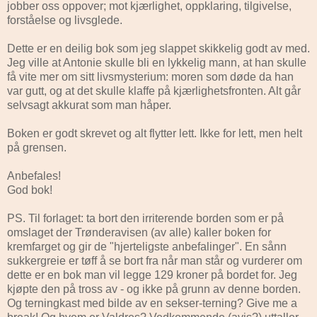
jobber oss oppover; mot kjærlighet, oppklaring, tilgivelse,
forståelse og livsglede.
Dette er en deilig bok som jeg slappet skikkelig godt av med.
Jeg ville at Antonie skulle bli en lykkelig mann, at han skulle
få vite mer om sitt livsmysterium: moren som døde da han
var gutt, og at det skulle klaffe på kjærlighetsfronten. Alt går
selvsagt akkurat som man håper.
Boken er godt skrevet og alt flytter lett. Ikke for lett, men helt
på grensen.
Anbefales!
God bok!
PS. Til forlaget: ta bort den irriterende borden som er på
omslaget der Trønderavisen (av alle) kaller boken for
kremfarget og gir de "hjerteligste anbefalinger". En sånn
sukkergreie er tøff å se bort fra når man står og vurderer om
dette er en bok man vil legge 129 kroner på bordet for. Jeg
kjøpte den på tross av - og ikke på grunn av denne borden.
Og terningkast med bilde av en sekser-terning? Give me a