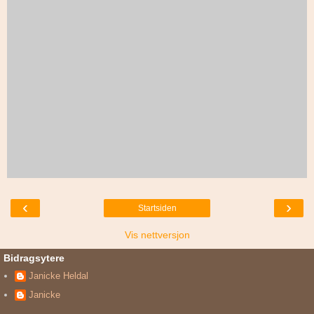
‹
›
Startsiden
Vis nettversjon
Bidragsytere
Janicke Heldal
Janicke