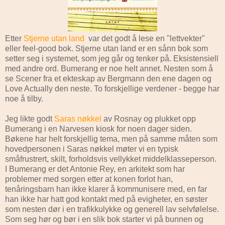
Etter
Stjerne utan land
var det godt å lese en "lettvekter"
eller feel-good bok. Stjerne utan land er en sånn bok som
setter seg i systemet, som jeg går og tenker på. Eksistensiell
med andre ord. Bumerang er noe helt annet. Nesten som å
se Scener fra et ekteskap av Bergmann den ene dagen og
Love Actually den neste. To forskjellige verdener - begge har
noe å tilby.
Jeg likte godt
Saras nøkkel
av Rosnay og plukket opp
Bumerang i en Narvesen kiosk for noen dager siden.
Bøkene har helt forskjellig tema, men på samme måten som
hovedpersonen i Saras nøkkel møter vi en typisk
småfrustrert, skilt, forholdsvis vellykket middelklasseperson.
I Bumerang er det Antonie Rey, en arkitekt som har
problemer med sorgen etter at konen forlot han,
tenåringsbarn han ikke klarer å kommunisere med, en far
han ikke har hatt god kontakt med på evigheter, en søster
som nesten dør i en trafikkulykke og generell lav selvfølelse.
Som seg hør og bør i en slik bok starter vi på bunnen og