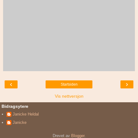
‹
›
Startsiden
Vis nettversjon
Bidragsytere
Janicke Heldal
Janicke
Drevet av
Blogger
.