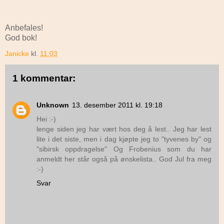
Anbefales!
God bok!
Janicke
kl.
11:03
1 kommentar:
Unknown
13. desember 2011 kl. 19:18
Hei :-)
lenge siden jeg har vært hos deg å lest.. Jeg har lest
lite i det siste, men i dag kjøpte jeg to "tyvenes by" og
"sibirsk oppdragelse" Og Frobenius som du har
anmeldt her står også på ønskelista.. God Jul fra meg
:-)
Svar