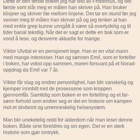
Dette er den første boken jeg har lest av Frobenius, og det
første som slår meg er måten han skriver på. Han bruker
klisjeer og skriver lite mellom linjene. Det tar en stund før jeg
venner meg til måten han skriver på og jeg tenker at han
med enkle grep kunne unngått å være så overtydelig og til
tider banal tekstlig. Når det er sagt er dette en bok som er
vond å lese, og desverre aktuelle for mange.
Viktor Ulvdal er en pensjonert lege. Han er en vital mann
med mange interesser. Han og sønnen Emil, som er forteller
i boken, har vokst opp sammen, moren forsvant på et Norad-
oppdrag da Emil var 7 år.
Viktor får slag og endrer personlighet, han blir vanskelig og
kjemper innnbitt mot de prosessene som kroppen
gjennomfår. Samtidig som boken er en fortelling og et far-
sønn forhold som endrer seg er det en historie om kampen
mot et stivbeint og umenneskelig helsesystem.
Man blir uneketelig redd for alderdom når man leser denne
boken. Både sine foreldres og sin egen. Det er en sterk
historie som gjør inntrykk.